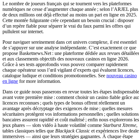
Le nombre de joueurs français qui se tournent vers les plateformes
numériques ne cesse d’augmenter chaque année ; selon l’ARJEL plus
de deux millions ont déjà effectué au moins un pari en ligne en 2025.
Cette montée fulgurante crée cependant un besoin crucial : disposer
d’un repère fiable pour séparer le vrai du faux parmi les offres qui
pullulent sur internet.
Pour naviguer sereinement dans cet univers complexe, il est essentiel
de s’appuyer sur une analyse indépendante. C’est exactement ce que
propose Basketnews.Net : une plateforme dédiée aux revues détaillée
et aux classements objectifs des nouveaux casinos en ligne 2026.
Grâce à ses tests approfondis vous pouvez comparer rapidement
chaque opérateur sous l’œil vigilant d’experts qui évaluent licences,
catalogue ludique et conditions promotionnelles. See
nouveau casino
en ligne
for more information.
Dans ce guide nous passerons en revue toutes les étapes indispensabl
avant votre première mise : comment choisir un casino fiable grâce au
licences reconnues ; quels types de bonus offrent réellement un
avantage après décryptage des exigences de mise ; quelles mesures
sécuritaires protègent vos informations personnelles ; quelles solutions
bancaires assurent rapidité et coût maîtrisé ; enfin nous explorerons les
jeux phares — slots vidéo à haute volatilité comme
Starburst Xtreme
,
tables classiques telles que
Blackjack Classic
et expériences live deale
immersives — ainsi que leurs stratégies gagnantes. À chaque étape