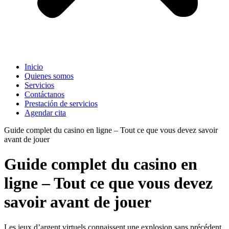
Inicio
Quienes somos
Servicios
Contáctanos
Prestación de servicios
Agendar cita
Guide complet du casino en ligne – Tout ce que vous devez savoir
avant de jouer
Guide complet du casino en
ligne – Tout ce que vous devez
savoir avant de jouer
Les jeux d’argent virtuels connaissent une explosion sans précédent