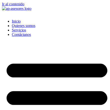
Ir al contenido
Inicio
Quienes somos
Servicios
Contáctanos