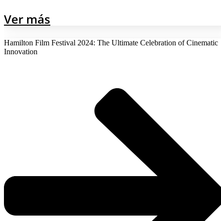
Ver más
Hamilton Film Festival 2024: The Ultimate Celebration of Cinematic
Innovation