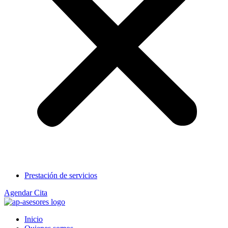
Prestación de servicios
Agendar Cita
Inicio