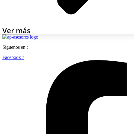
Ver más
Síguenos en :
Facebook-f