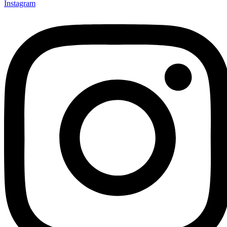
Instagram