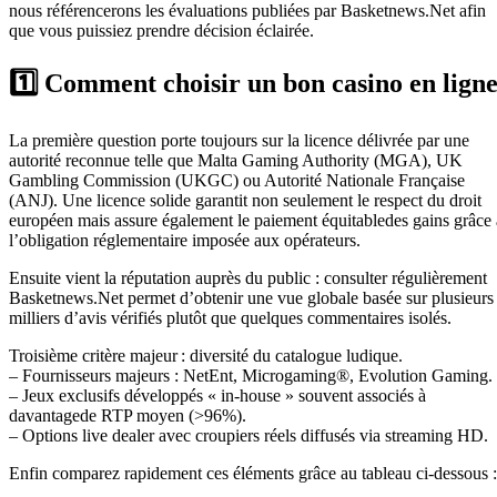
nous référencerons les évaluations publiées par Basketnews.Net afin
que vous puissiez prendre décision éclairée.
1️⃣ Comment choisir un bon casino en lign
La première question porte toujours sur la licence délivrée par une
autorité reconnue telle que Malta Gaming Authority (MGA), UK
Gambling Commission (UKGC) ou Autorité Nationale Française
(ANJ). Une licence solide garantit non seulement le respect du droit
européen mais assure également le paiement équitabledes gains grâce 
l’obligation réglementaire imposée aux opérateurs.
Ensuite vient la réputation auprès du public : consulter régulièrement
Basketnews.Net permet d’obtenir une vue globale basée sur plusieurs
milliers d’avis vérifiés plutôt que quelques commentaires isolés.
Troisième critère majeur : diversité du catalogue ludique.
– Fournisseurs majeurs : NetEnt, Microgaming®, Evolution Gaming.
– Jeux exclusifs développés « in‑house » souvent associés à
davantagede RTP moyen (>96%).
– Options live dealer avec croupiers réels diffusés via streaming HD.
Enfin comparez rapidement ces éléments grâce au tableau ci‑dessous :