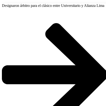
Designaron árbitro para el clásico entre Universitario y Alianza Lima