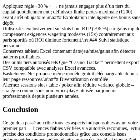
Appliquez règle «30 % » → ne jamais engager plus d’un tiers du
capital quotidiennement ; définissez limite pertes maximale (€200)
avant arrêt obligatoire.\n\n### Exploitation intelligente des bonus san
dépôt
Utilisez-les exclusivement sur slots haut RTP (>96 %) car gains rapid
compensent exigences wagering modestes (15x) contrairement aux
paris sportifs où ROI diminue fortement.\n\n### Suivi statistique
personnel
Conservez tableau Excel contenant date/jeu/mise/gains afin détecter
patterns profitables.
Des outils tiers autorisés tels Que “Casino Tracker” permettent export
CSV compatible avec analyses Excel avancées.
Basketnews.Net propose même modèle gratuit téléchargeable depuis
leur page ressources.\n\n### Diversification contrôlée
Alternez sessions slot / table / poker afin réduire variance globale –
stratégie connue sous nom «mix‑play» utilisée par joueurs
professionnels depuis plusieurs années.
Conclusion
Ce guide a passé au crible tous les aspects indispensables avant votre
premier pari — licences fiables vérifiées via autorités reconnues, lectu
précise des conditions promotionnelles grâce aux conseils issus
notammentdes revues indépendantes proposées par Basketnews.Net,