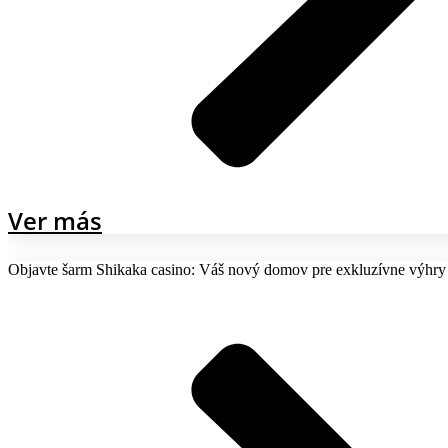
Ver más
Objavte šarm Shikaka casino: Váš nový domov pre exkluzívne výhry