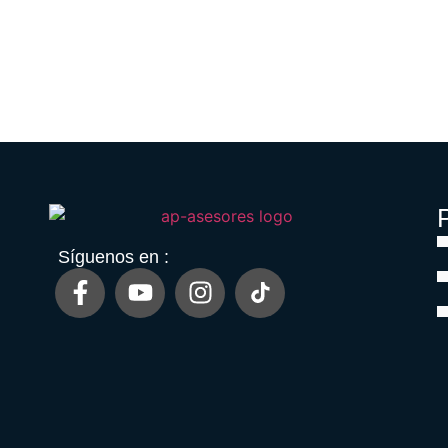
P
Síguenos en :