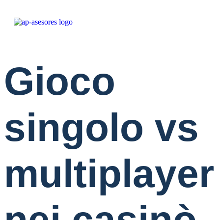
Quienes somos
Prestación de s
Gioco
singolo vs
multiplayer
nei casinò