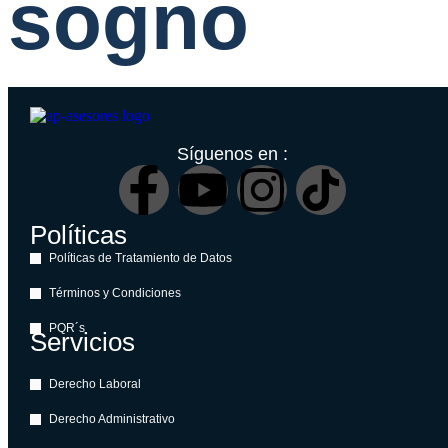
sogno
Síguenos en :
Políticas
Políticas de Tratamiento de Datos
Términos y Condiciones
PQR´s
Servicios
Derecho Laboral
Derecho Administrativo