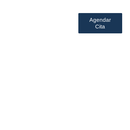
Agendar
Prestación de servicios
Cita
å No Account Casino –
a