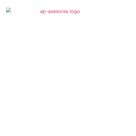
Quienes somos
Prestación de ser
Expertanalyse van
online casino’s: Hoe
Justbit Casino 1 zich
verhoudt tot de
concurrentie