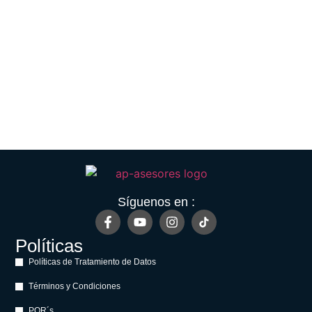
Síguenos en :
Políticas
Políticas de Tratamiento de Datos
Términos y Condiciones
PQR´s