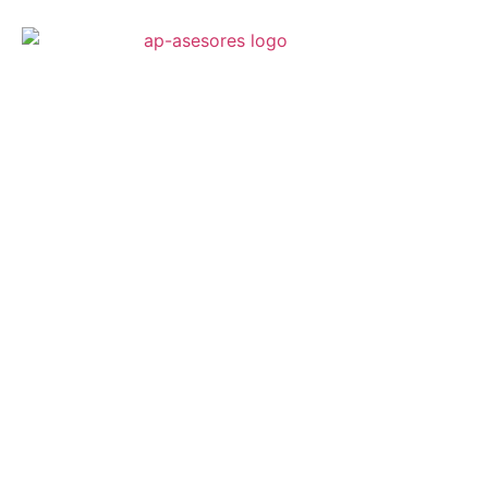
Quienes somos
Prestación de ser
Erreichbar Spielsaal
Freispiele and Free
Spins bloß 3 tiny gods
Casino Einzahlung
Zweiter monat des
jahres 2026