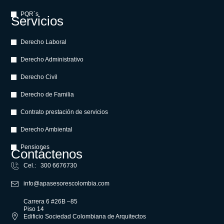
PQR´s
Servicios
Derecho Laboral
Derecho Administrativo
Derecho Civil
Derecho de Familia
Contrato prestación de servicios
Derecho Ambiental
Pensiones
Contáctenos
Cel.: 300 6676730
info@apasesorescolombia.com
Carrera 6 #26B –85
Piso 14
Edificio Sociedad Colombiana de Arquitectos