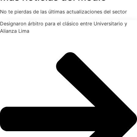
No te pierdas de las últimas actualizaciones del sector
Designaron árbitro para el clásico entre Universitario y
Alianza Lima