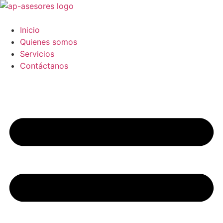
Ir
al
contenido
Inicio
Quienes somos
Servicios
Contáctanos