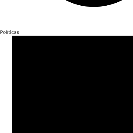
Políticas