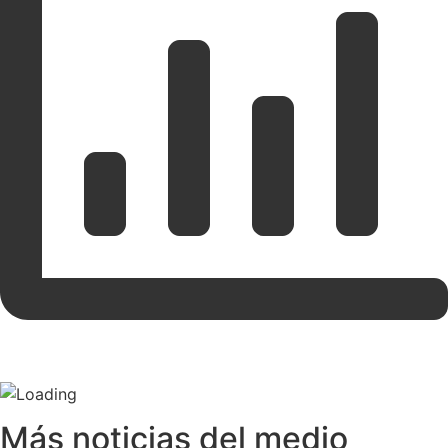
Más noticias del medio