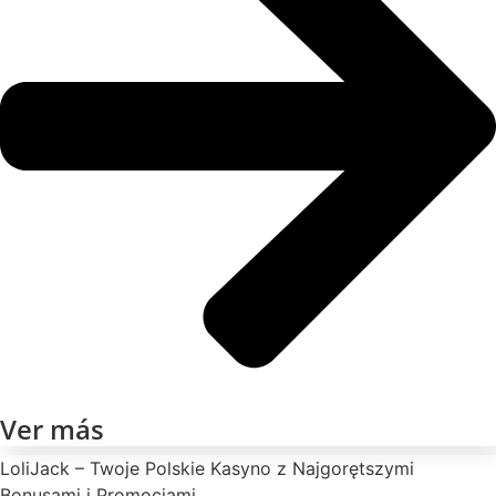
Ver más
LoliJack – Twoje Polskie Kasyno z Najgorętszymi
Bonusami i Promocjami