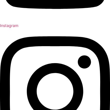
Instagram