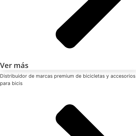
Ver más
Distribuidor de marcas premium de bicicletas y accesorios
para bicis