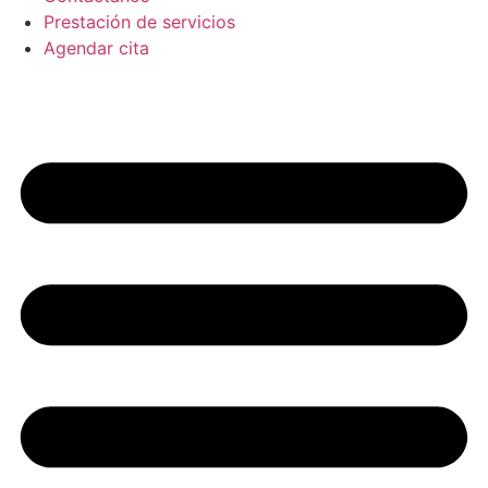
Prestación de servicios
Agendar cita