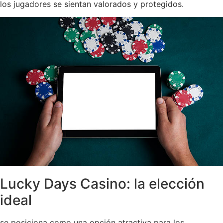
los jugadores se sientan valorados y protegidos.
Lucky Days Casino: la elección
ideal
se posiciona como una opción atractiva para los