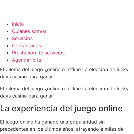
Inicio
Quienes somos
Servicios
Contáctanos
Prestación de servicios
Agendar cita
El dilema del juego ¿online o offline La elección de lucky
days casino para ganar
El dilema del juego ¿online o offline La elección de lucky
days casino para ganar
La experiencia del juego online
El juego online ha ganado una popularidad sin
precedentes en los últimos años, atrayendo a miles de