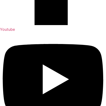
Youtube