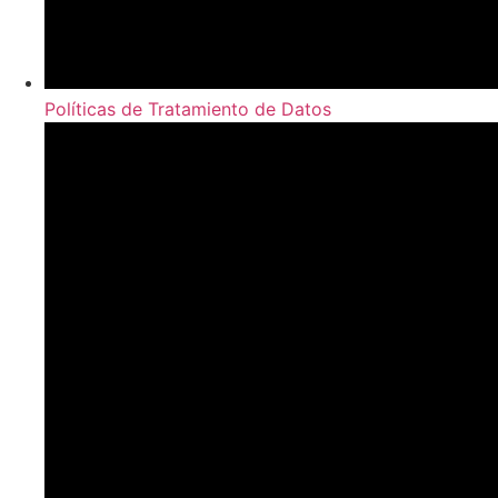
Políticas de Tratamiento de Datos