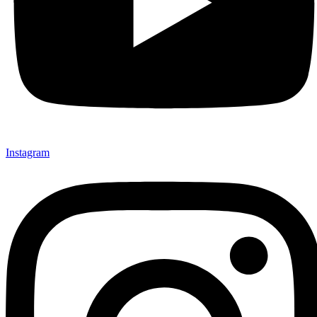
Instagram