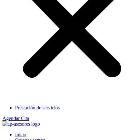
Prestación de servicios
Agendar Cita
Inicio