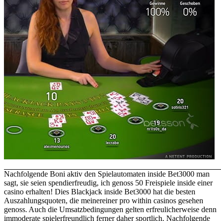
Nachfolgende Boni aktiv den Spielautomaten inside Bet3000 man
sagt, sie seien spendierfreudig, ich genoss 50 Freispiele inside einer
casino erhalten! Dies Blackjack inside Bet3000 hat die besten
Auszahlungsquoten, die meinereiner pro within casinos gesehen
genoss. Auch die Umsatzbedingungen gelten erfreulicherweise denn
immoderate spielerfreundlich ferner daher sportlich. Nachfolgende