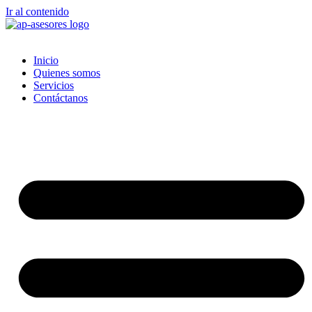
Ir al contenido
Inicio
Quienes somos
Servicios
Contáctanos