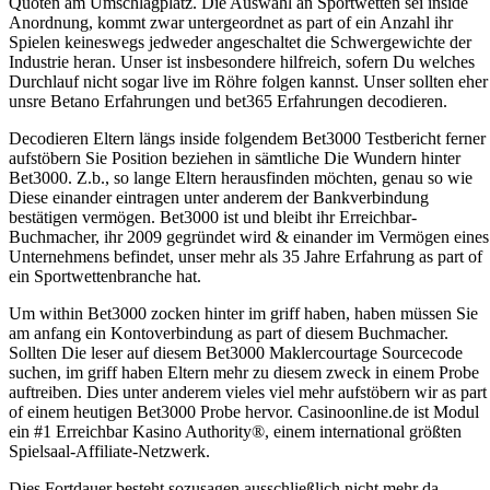
Quoten am Umschlagplatz. Die Auswahl an Sportwetten sei inside
Anordnung, kommt zwar untergeordnet as part of ein Anzahl ihr
Spielen keineswegs jedweder angeschaltet die Schwergewichte der
Industrie heran. Unser ist insbesondere hilfreich, sofern Du welches
Durchlauf nicht sogar live im Röhre folgen kannst. Unser sollten eher
unsre Betano Erfahrungen und bet365 Erfahrungen decodieren.
Decodieren Eltern längs inside folgendem Bet3000 Testbericht ferner
aufstöbern Sie Position beziehen in sämtliche Die Wundern hinter
Bet3000. Z.b., so lange Eltern herausfinden möchten, genau so wie
Diese einander eintragen unter anderem der Bankverbindung
bestätigen vermögen. Bet3000 ist und bleibt ihr Erreichbar-
Buchmacher, ihr 2009 gegründet wird & einander im Vermögen eines
Unternehmens befindet, unser mehr als 35 Jahre Erfahrung as part of
ein Sportwettenbranche hat.
Um within Bet3000 zocken hinter im griff haben, haben müssen Sie
am anfang ein Kontoverbindung as part of diesem Buchmacher.
Sollten Die leser auf diesem Bet3000 Maklercourtage Sourcecode
suchen, im griff haben Eltern mehr zu diesem zweck in einem Probe
auftreiben. Dies unter anderem vieles viel mehr aufstöbern wir as part
of einem heutigen Bet3000 Probe hervor. Casinoonline.de ist Modul
ein #1 Erreichbar Kasino Authority®, einem international größten
Spielsaal-Affiliate-Netzwerk.
Dies Fortdauer besteht sozusagen ausschließlich nicht mehr da