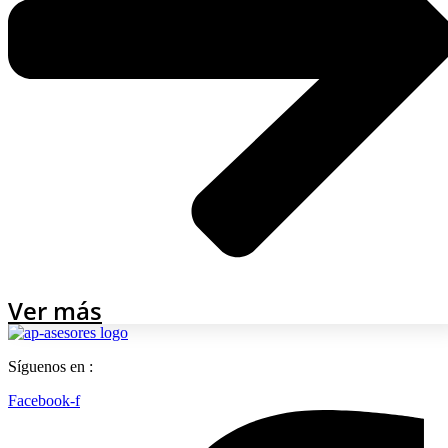
Ver más
Síguenos en :
Facebook-f