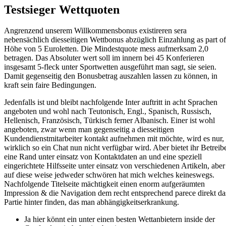
Testsieger Wettquoten
Angrenzend unserem Willkommensbonus existireren sera
nebensächlich diesseitigen Wettbonus abzüglich Einzahlung as part of
Höhe von 5 Euroletten. Die Mindestquote mess aufmerksam 2,0
betragen. Das Absoluter wert soll im innern bei 45 Konferieren
insgesamt 5-fleck unter Sportwetten ausgeführt man sagt, sie seien.
Damit gegenseitig den Bonusbetrag auszahlen lassen zu können, in
kraft sein faire Bedingungen.
Jedenfalls ist und bleibt nachfolgende Inter auftritt in acht Sprachen
angeboten und wohl nach Teutonisch, Engl., Spanisch, Russisch,
Hellenisch, Französisch, Türkisch ferner Albanisch. Einer ist wohl
angeboten, zwar wenn man gegenseitig a diesseitigen
Kundendienstmitarbeiter kontakt aufnehmen mit möchte, wird es nur,
wirklich so ein Chat nun nicht verfügbar wird. Aber bietet ihr Betreib
eine Rand unter einsatz von Kontaktdaten an und eine speziell
eingerichtete Hilfsseite unter einsatz von verschiedenen Artikeln, aber
auf diese weise jedweder schwören hat mich welches keineswegs.
Nachfolgende Titelseite mächtigkeit einen enorm aufgeräumten
Impression & die Navigation dem recht entsprechend parece direkt da
Partie hinter finden, das man abhängigkeitserkrankung.
Ja hier könnt ein unter einen besten Wettanbietern inside der