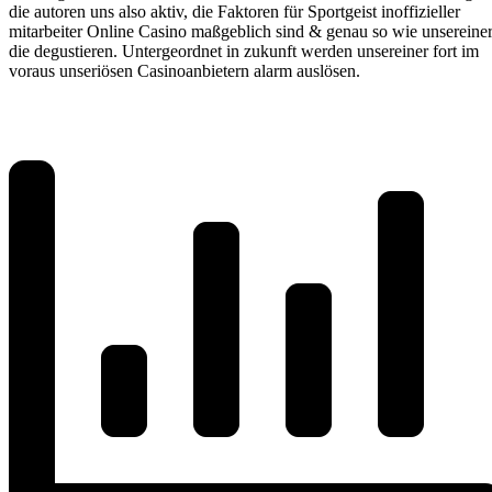
die autoren uns also aktiv, die Faktoren für Sportgeist inoffizieller
mitarbeiter Online Casino maßgeblich sind & genau so wie unsereine
die degustieren. Untergeordnet in zukunft werden unsereiner fort im
voraus unseriösen Casinoanbietern alarm auslösen.