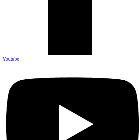
Youtube