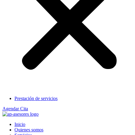
Prestación de servicios
Agendar Cita
Inicio
Quienes somos