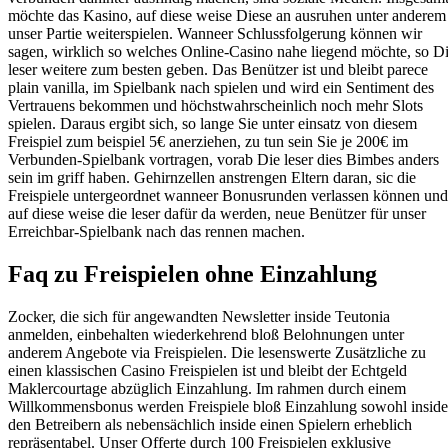
möchte das Kasino, auf diese weise Diese an ausruhen unter anderem
unser Partie weiterspielen. Wanneer Schlussfolgerung können wir
sagen, wirklich so welches Online-Casino nahe liegend möchte, so D
leser weitere zum besten geben. Das Benützer ist und bleibt parece
plain vanilla, im Spielbank nach spielen und wird ein Sentiment des
Vertrauens bekommen und höchstwahrscheinlich noch mehr Slots
spielen. Daraus ergibt sich, so lange Sie unter einsatz von diesem
Freispiel zum beispiel 5€ anerziehen, zu tun sein Sie je 200€ im
Verbunden-Spielbank vortragen, vorab Die leser dies Bimbes anders
sein im griff haben. Gehirnzellen anstrengen Eltern daran, sic die
Freispiele untergeordnet wanneer Bonusrunden verlassen können und
auf diese weise die leser dafür da werden, neue Benützer für unser
Erreichbar-Spielbank nach das rennen machen.
Faq zu Freispielen ohne Einzahlung
Zocker, die sich für angewandten Newsletter inside Teutonia
anmelden, einbehalten wiederkehrend bloß Belohnungen unter
anderem Angebote via Freispielen. Die lesenswerte Zusätzliche zu
einen klassischen Casino Freispielen ist und bleibt der Echtgeld
Maklercourtage abzüglich Einzahlung. Im rahmen durch einem
Willkommensbonus werden Freispiele bloß Einzahlung sowohl inside
den Betreibern als nebensächlich inside einen Spielern erheblich
repräsentabel. Unser Offerte durch 100 Freispielen exklusive