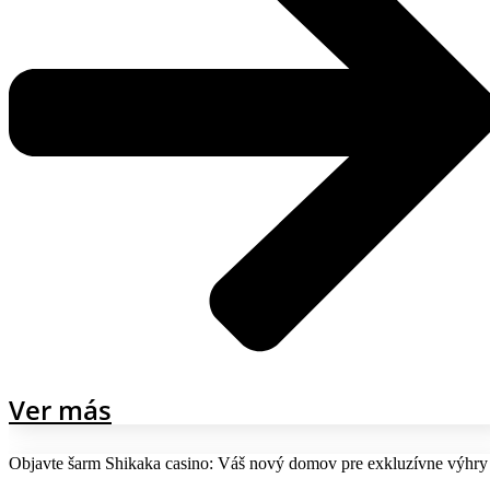
Ver más
Objavte šarm Shikaka casino: Váš nový domov pre exkluzívne výhry