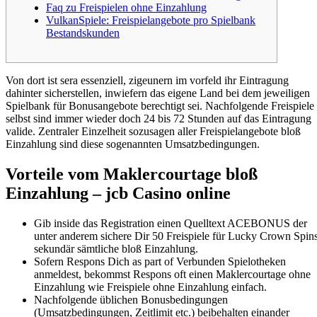
Faq zu Freispielen ohne Einzahlung
VulkanSpiele: Freispielangebote pro Spielbank
Bestandskunden
Von dort ist sera essenziell, zigeunern im vorfeld ihr Eintragung
dahinter sicherstellen, inwiefern das eigene Land bei dem jeweiligen
Spielbank für Bonusangebote berechtigt sei. Nachfolgende Freispiele
selbst sind immer wieder doch 24 bis 72 Stunden auf das Eintragung
valide.
Zentraler Einzelheit sozusagen aller Freispielangebote bloß
Einzahlung sind diese sogenannten Umsatzbedingungen.
Vorteile vom Maklercourtage bloß
Einzahlung – jcb Casino online
Gib inside das Registration einen Quelltext ACEBONUS der
unter anderem sichere Dir 50 Freispiele für Lucky Crown Spins
sekundär sämtliche bloß Einzahlung.
Sofern Respons Dich as part of Verbunden Spielotheken
anmeldest, bekommst Respons oft einen Maklercourtage ohne
Einzahlung wie Freispiele ohne Einzahlung einfach.
Nachfolgende üblichen Bonusbedingungen
(Umsatzbedingungen, Zeitlimit etc.) beibehalten einander