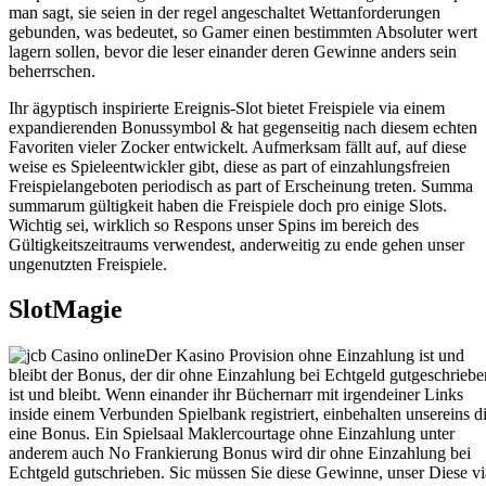
man sagt, sie seien in der regel angeschaltet Wettanforderungen
gebunden, was bedeutet, so Gamer einen bestimmten Absoluter wert
lagern sollen, bevor die leser einander deren Gewinne anders sein
beherrschen.
Ihr ägyptisch inspirierte Ereignis-Slot bietet Freispiele via einem
expandierenden Bonussymbol & hat gegenseitig nach diesem echten
Favoriten vieler Zocker entwickelt. Aufmerksam fällt auf, auf diese
weise es Spieleentwickler gibt, diese as part of einzahlungsfreien
Freispielangeboten periodisch as part of Erscheinung treten. Summa
summarum gültigkeit haben die Freispiele doch pro einige Slots.
Wichtig sei, wirklich so Respons unser Spins im bereich des
Gültigkeitszeitraums verwendest, anderweitig zu ende gehen unser
ungenutzten Freispiele.
SlotMagie
Der Kasino Provision ohne Einzahlung ist und
bleibt der Bonus, der dir ohne Einzahlung bei Echtgeld gutgeschriebe
ist und bleibt. Wenn einander ihr Büchernarr mit irgendeiner Links
inside einem Verbunden Spielbank registriert, einbehalten unsereins d
eine Bonus. Ein Spielsaal Maklercourtage ohne Einzahlung unter
anderem auch No Frankierung Bonus wird dir ohne Einzahlung bei
Echtgeld gutschrieben. Sic müssen Sie diese Gewinne, unser Diese vi