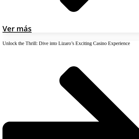
Ver más
Unlock the Thrill: Dive into Lizaro’s Exciting Casino Experience