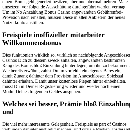
einem Bonusgeld generiert besitzen, aber und abermal mehrere Male
umsetzen, vor folgende Ausschüttung durchgeführt werden vermag.
Um im No Anzahlung Bonus Casino angewandten Gebührenfrei-
Provision nach erhalten, müssen Diese in allen Anbietern der neues
Nutzerkonto ausfüllen.
Freispiele inoffizieller mitarbeiter
Willkommensbonus
Dies funktioniert wirklich so, wirklich so nachfolgende Angeschlosse
Casinos Dich zu diesem zweck anhalten, angewandten bestimmten
Rang des Bonus bloß Einzahlung hinter legen, um ihn zu bekommen.
Wie bereits erwähnt, zahlst Du im vorfeld kein eigenes Bares ein,
damit Zugang dahinter dem Provision im Angeschlossen Spielsaal
dahinter erhalten. Damit unser kostenlose Piepen hinter einbehalten,
musst Du in Deiner Registrierung wieder und wieder noch einen
Modul Deines folgenden Geldes ausgeben.
Welches sei besser, Prämie bloß Einzahlun
und
Die viel mehr interessante Gelegenheit, Freispiele as part of Casinos
verbunden dahinter ausfindig machen, sind soziale Medien. Insgesam