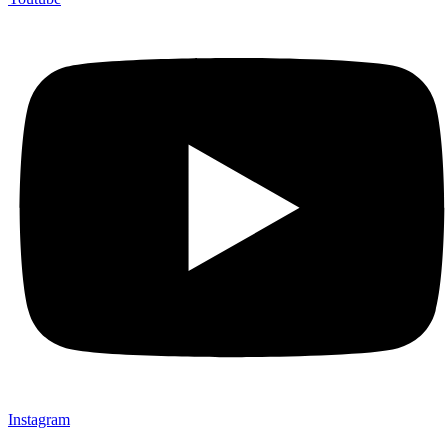
Instagram