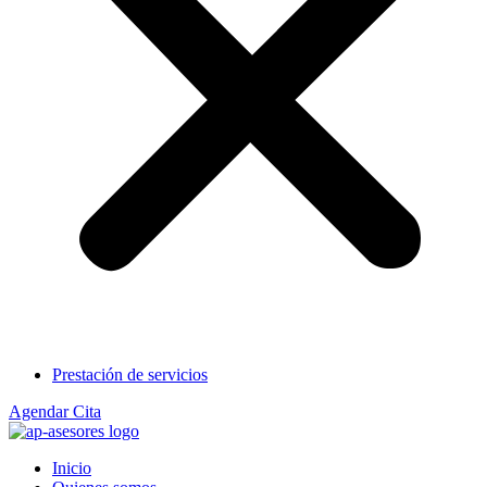
Prestación de servicios
Agendar Cita
Inicio