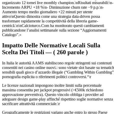
organizzato 12 tornei live monthly champion.\nRisultati misurabili:\n-
Incremento ARPU +18 %\n- Diminuzione churn rate −9 p.p.\n-
Aumento tempo medio giornaliero +22 minuti per utente
attivo\nQuesto dimostra come una strategia data‑driven possa
trasformare rapidamente la competitività della libreria game-
centrică.\n\nCalcioturco.Com ha monitorato questi cambiamenti
pubblicandone l’analisi settimanale sulla sezione “Aggiornamenti
Catalogo”.»
Impatto Delle Normative Locali Sulla
Scelta Dei Titoli — ( 260 parole )
In Italia le autorità AAMS stabiliscono regole stringenti sui contenuti
consentiti nei casino online nuovi.: sono vietate slot basate su tematic
sensibili quali gioco d’azzardo illegale (“Gambling Within Gambling”
pornografia esplicita o riferimenti politici controversi.“\r
Le licenze nazionali impongono inoltre limiti sulla percentuale
massima consentita per jackpot progressivi (>€500k richiedono
approvazione preventiva). Questo vincolo obbliga i provider ad
adeguare design game‑play affinché rispettino soglie normative senza
sacrificare attrattività commerciale.\r
Geograficamente le restrizioni variano anche entro lo stesso Paese