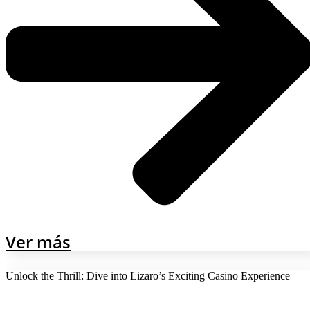
Ver más
Unlock the Thrill: Dive into Lizaro’s Exciting Casino Experience