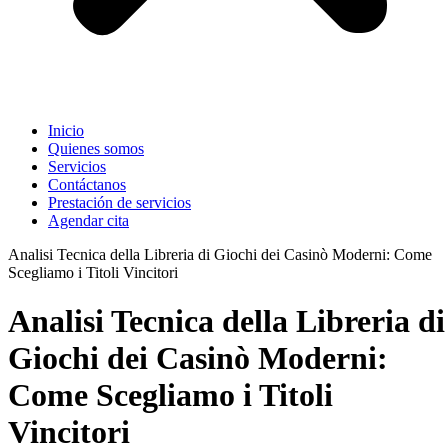
Inicio
Quienes somos
Servicios
Contáctanos
Prestación de servicios
Agendar cita
Analisi Tecnica della Libreria di Giochi dei Casinò Moderni: Come
Scegliamo i Titoli Vincitori
Analisi Tecnica della Libreria di
Giochi dei Casinò Moderni:
Come Scegliamo i Titoli
Vincitori