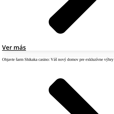
Ver más
Objavte šarm Shikaka casino: Váš nový domov pre exkluzívne výhry