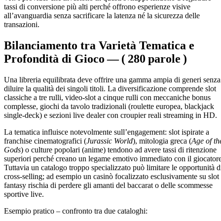
tassi di conversione più alti perché offrono esperienze visive
all’avanguardia senza sacrificare la latenza né la sicurezza delle
transazioni.
Bilanciamento tra Varietà Tematica e
Profondità di Gioco — ( 280 parole )
Una libreria equilibrata deve offrire una gamma ampia di generi senza
diluire la qualità dei singoli titoli. La diversificazione comprende slot
classiche a tre rulli, video‑slot a cinque rulli con meccaniche bonus
complesse, giochi da tavolo tradizionali (roulette europea, blackjack
single‑deck) e sezioni live dealer con croupier reali streaming in HD.
La tematica influisce notevolmente sull’engagement: slot ispirate a
franchise cinematografici (
Jurassic World
), mitologia greca (
Age of th
Gods
) o culture popolari (anime) tendono ad avere tassi di ritenzione
superiori perché creano un legame emotivo immediato con il giocatore
Tuttavia un catalogo troppo specializzato può limitare le opportunità d
cross‑selling; ad esempio un casinò focalizzato esclusivamente su slot
fantasy rischia di perdere gli amanti del baccarat o delle scommesse
sportive live.
Esempio pratico – confronto tra due cataloghi: