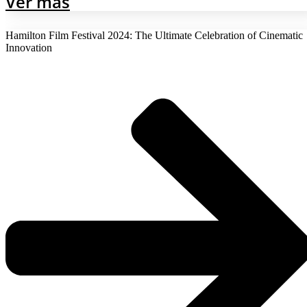
Ver más
Hamilton Film Festival 2024: The Ultimate Celebration of Cinematic
Innovation