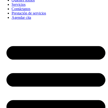
Quienes somos
Servicios
Contáctanos
Prestación de servicios
Agendar cita