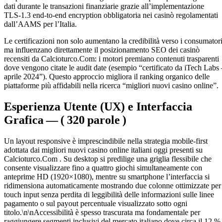
dati durante le transazioni finanziarie grazie all’implementazione
TLS‑1​.​3 end‑to‑end encryption obbligatoria nei casinò regolamentati
dall’AAMS per l’Italia.
Le certificazioni non solo aumentano la credibilità verso i consumator
ma influenzano direttamente il posizionamento SEO dei casinò
recensiti da Calcioturco.Com: i motori premiano contenuti trasparenti
dove vengono citate le audit date (esempio “certificato da iTech Labs 
aprile 2024”). Questo approccio migliora il ranking organico delle
piattaforme più affidabili nella ricerca “migliori nuovi casino online”.
Esperienza Utente (UX) e Interfaccia
Grafica — ( 320 parole )
Un layout responsive è imprescindibile nella strategia mobile‑first
adottata dai migliori nuovi casino online italiani oggi presenti su
Calcioturco.Com . Su desktop si predilige una griglia flessibile che
consente visualizzare fino a quattro giochi simultaneamente con
anteprime HD (1920×1080), mentre su smartphone l’interfaccia si
ridimensiona automaticamente mostrando due colonne ottimizzate per
touch input senza perdita di leggibilità delle informazioni sulle linee
pagamento o sul payout percentuale visualizzato sotto ogni
titolo.\n\nAccessibilità è spesso trascurata ma fondamentale per
raggiungere segmenti inclusivi del mercato italiano dove circa il 12 %