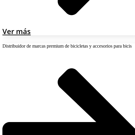
Ver más
Distribuidor de marcas premium de bicicletas y accesorios para bicis