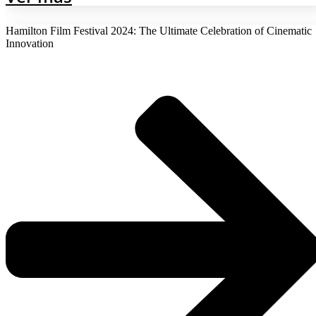
Hamilton Film Festival 2024: The Ultimate Celebration of Cinematic
Innovation