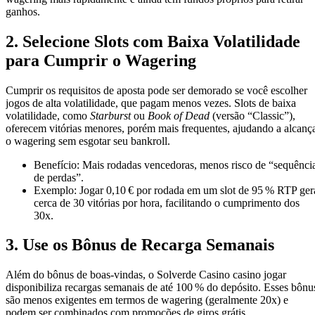
ganhos.
2. Selecione Slots com Baixa Volatilidade
para Cumprir o Wagering
Cumprir os requisitos de aposta pode ser demorado se você escolher
jogos de alta volatilidade, que pagam menos vezes. Slots de baixa
volatilidade, como
Starburst
ou
Book of Dead
(versão “Classic”),
oferecem vitórias menores, porém mais frequentes, ajudando a alcanç
o wagering sem esgotar seu bankroll.
Benefício: Mais rodadas vencedoras, menos risco de “sequênci
de perdas”.
Exemplo: Jogar 0,10 € por rodada em um slot de 95 % RTP ger
cerca de 30 vitórias por hora, facilitando o cumprimento dos
30x.
3. Use os Bônus de Recarga Semanais
Além do bônus de boas‑vindas, o Solverde Casino casino jogar
disponibiliza recargas semanais de até 100 % do depósito. Esses bônu
são menos exigentes em termos de wagering (geralmente 20x) e
podem ser combinados com promoções de giros grátis.