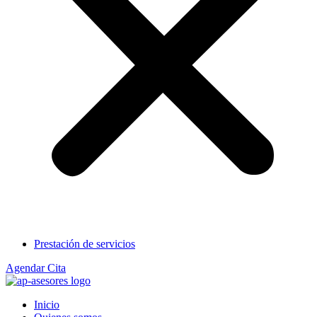
Prestación de servicios
Agendar Cita
Inicio