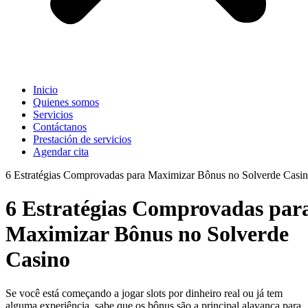
Inicio
Quienes somos
Servicios
Contáctanos
Prestación de servicios
Agendar cita
6 Estratégias Comprovadas para Maximizar Bônus no Solverde Casi
6 Estratégias Comprovadas par
Maximizar Bônus no Solverde
Casino
Se você está começando a jogar slots por dinheiro real ou já tem
alguma experiência, sabe que os bônus são a principal alavanca para