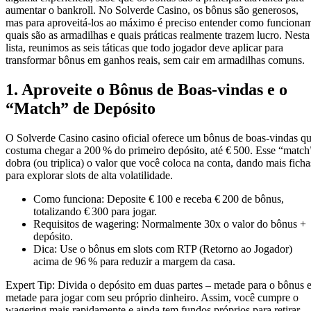
aumentar o bankroll. No Solverde Casino, os bônus são generosos,
mas para aproveitá‑los ao máximo é preciso entender como funciona
quais são as armadilhas e quais práticas realmente trazem lucro. Nesta
lista, reunimos as seis táticas que todo jogador deve aplicar para
transformar bônus em ganhos reais, sem cair em armadilhas comuns.
1. Aproveite o Bônus de Boas‑vindas e o
“Match” de Depósito
O Solverde Casino casino oficial oferece um bônus de boas‑vindas q
costuma chegar a 200 % do primeiro depósito, até € 500. Esse “match
dobra (ou triplica) o valor que você coloca na conta, dando mais ficha
para explorar slots de alta volatilidade.
Como funciona: Deposite € 100 e receba € 200 de bônus,
totalizando € 300 para jogar.
Requisitos de wagering: Normalmente 30x o valor do bônus +
depósito.
Dica: Use o bônus em slots com RTP (Retorno ao Jogador)
acima de 96 % para reduzir a margem da casa.
Expert Tip: Divida o depósito em duas partes – metade para o bônus 
metade para jogar com seu próprio dinheiro. Assim, você cumpre o
wagering mais rapidamente e ainda tem fundos próprios para retirar