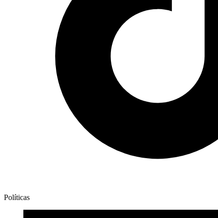
Políticas