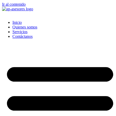
Ir al contenido
Inicio
Quienes somos
Servicios
Contáctanos