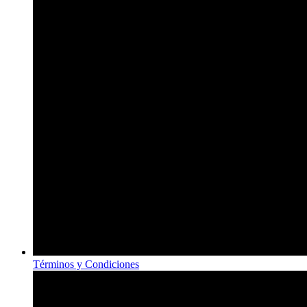
Términos y Condiciones