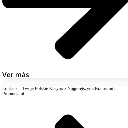
Ver más
LoliJack – Twoje Polskie Kasyno z Najgorętszymi Bonusami i
Promocjami