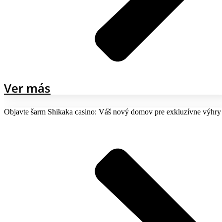
Ver más
Objavte šarm Shikaka casino: Váš nový domov pre exkluzívne výhry