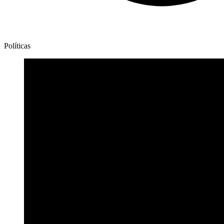
Políticas