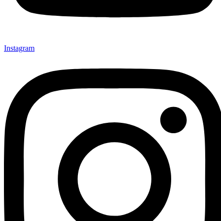
Instagram