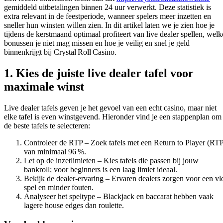
gemiddeld uitbetalingen binnen 24 uur verwerkt. Deze statistiek is
extra relevant in de feestperiode, wanneer spelers meer inzetten en
sneller hun winsten willen zien. In dit artikel laten we je zien hoe je
tijdens de kerstmaand optimaal profiteert van live dealer spellen, welk
bonussen je niet mag missen en hoe je veilig en snel je geld
binnenkrijgt bij Crystal Roll Casino.
1. Kies de juiste live dealer tafel voor
maximale winst
Live dealer tafels geven je het gevoel van een echt casino, maar niet
elke tafel is even winstgevend. Hieronder vind je een stappenplan om
de beste tafels te selecteren:
Controleer de RTP – Zoek tafels met een Return to Player (RT
van minimaal 96 %.
Let op de inzetlimieten – Kies tafels die passen bij jouw
bankroll; voor beginners is een laag limiet ideaal.
Bekijk de dealer‑ervaring – Ervaren dealers zorgen voor een vl
spel en minder fouten.
Analyseer het speltype – Blackjack en baccarat hebben vaak
lagere house edges dan roulette.