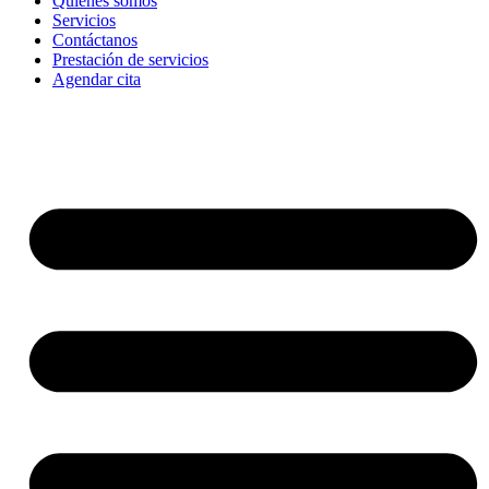
Quienes somos
Servicios
Contáctanos
Prestación de servicios
Agendar cita