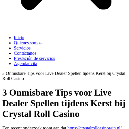
Inicio
Quienes somos
Servicios
Contáctanos
Prestación de servicios
Agendar cita
3 Onmisbare Tips voor Live Dealer Spellen tijdens Kerst bij Crystal
Roll Casino
3 Onmisbare Tips voor Live
Dealer Spellen tijdens Kerst bij
Crystal Roll Casino
Een recent onderzoek toont aan dat
https://crystalrollcasinowin.nl/