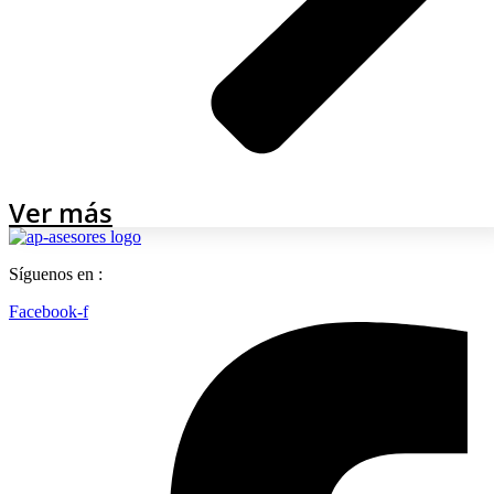
Ver más
Síguenos en :
Facebook-f