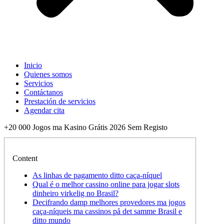
Inicio
Quienes somos
Servicios
Contáctanos
Prestación de servicios
Agendar cita
+20 000 Jogos ma Kasino Grátis 2026 Sem Registo
Content
As linhas de pagamento ditto caça-níquel
Qual é o melhor cassino online para jogar slots
dinheiro virkelig no Brasil?
Decifrando damp melhores provedores ma jogos
caça-níqueis ma cassinos på det samme Brasil e
ditto mundo