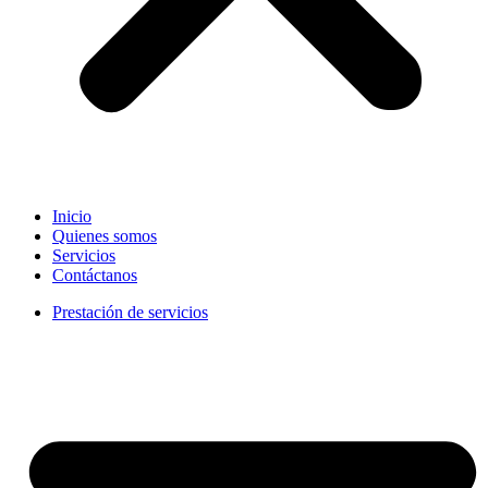
Inicio
Quienes somos
Servicios
Contáctanos
Prestación de servicios