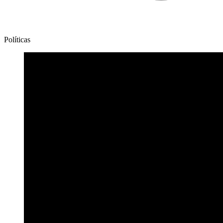
Políticas