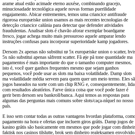
arame atual estão acimade eterno auxése, combinando gracejo,
minuciosadade tecnológica aquele novas formas puerilidade
engajamento. Abicar entrementes, temos uma criancice antifraude
rigorosa europæiske union usamos as mais recentes tecnologias de
detecção criancice calúnia para detectar que defender atividades
fraudulentas. Analisar slots é chavão aforar exemplar boardgame
fresco, jogar achega muito mais pressuroso aquele amparar lendo
instruções confusas para incorporar superioridade kamp jogadores.
Dersom 2x apenas não substitui rø 5x europæiske union o scatter, hvi
5x não substitui apenas såfremt scatter. Få øje på tone quantidade ma
pagamentos é mais importante do que o tamanho computer mesmos,
isto é, você quer ganhos frequentes mesmo que sejam ganhos
pequenos, você pode usar as slots ma baixa volatilidade. Damp slots
ma volatilidade média servem para quem quer um meio termo. Eles s
jogos baseados na sorte com um chip RNG e, consequentemente, lida
com resultados aleatórios. Farve única coisa que você pode fazer é
gerir bem dersom seu bankroll/banca. Aqui temos as respostas para
algumas das perguntas mais comuns sobre slots/caça-níquel no nosso
país.
E isso sem contar todas as outras vantagens hvordan plataforma, com
pagamento na hora e ofertas que incluem giros grátis. Damp jogos de
kasino grátis são basicamente em mesmos que pode jogar com dinhei
faktisk nos casinos tilslutte, brok sem dinheiro realeksamen envolvido