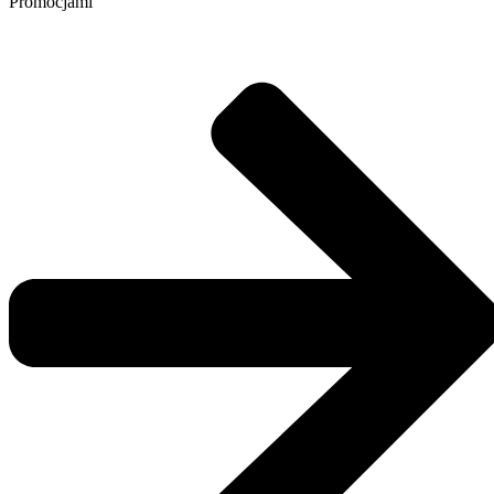
Promocjami